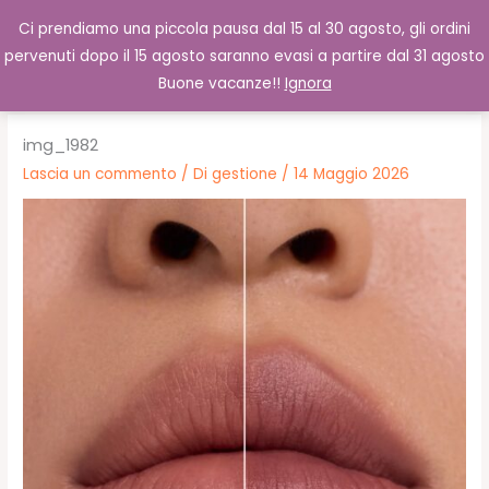
Vai
Cerca
0,00
€
Ci prendiamo una piccola pausa dal 15 al 30 agosto, gli ordini
al
pervenuti dopo il 15 agosto saranno evasi a partire dal 31 agosto
contenuto
Buone vacanze!!
Ignora
img_1982
Lascia un commento
/ Di
gestione
/
14 Maggio 2026