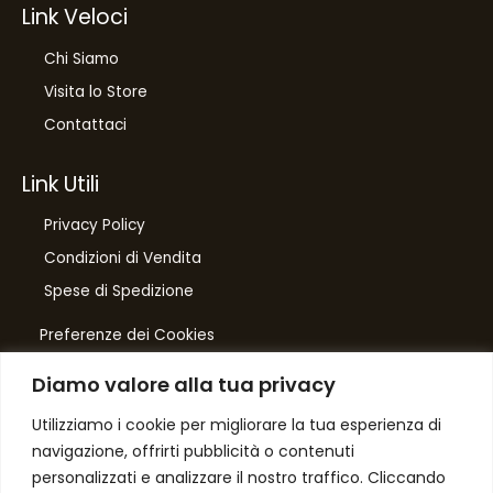
Link Veloci
Chi Siamo
Visita lo Store
Contattaci
Link Utili
Privacy Policy
Condizioni di Vendita
Spese di Spedizione
Preferenze dei Cookies
Diamo valore alla tua privacy
Number One
di Domenico Toccacieli
Utilizziamo i cookie per migliorare la tua esperienza di
navigazione, offrirti pubblicità o contenuti
Via G. Mazzini 5/C
personalizzati e analizzare il nostro traffico. Cliccando
61033 FERMIGNANO PU