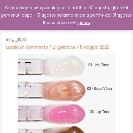
Vai
Cerca
0,00
€
Ci prendiamo una piccola pausa dal 15 al 30 agosto, gli ordini
al
pervenuti dopo il 15 agosto saranno evasi a partire dal 31 agosto
contenuto
Buone vacanze!!
Ignora
img_1923
Lascia un commento
/ Di
gestione
/
11 Maggio 2026