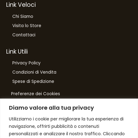
Link Veloci
Chi Siamo
Visita lo Store
Contattaci
Link Utili
Privacy Policy
Condizioni di Vendita
Spese di Spedizione
Preferenze dei Cookies
Diamo valore alla tua privacy
Number One
di Domenico Toccacieli
Utilizziamo i cookie per migliorare la tua esperienza di
navigazione, offrirti pubblicità o contenuti
Via G. Mazzini 5/C
personalizzati e analizzare il nostro traffico. Cliccando
61033 FERMIGNANO PU