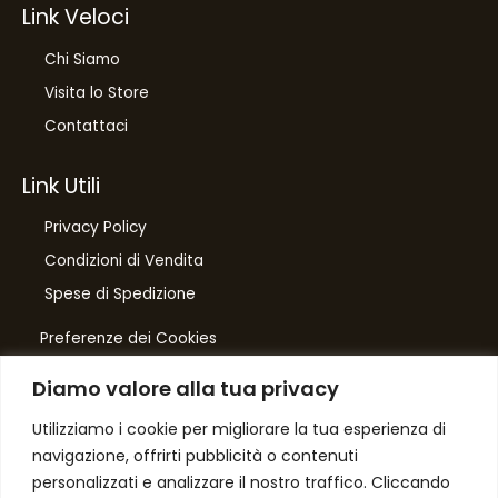
Link Veloci
Chi Siamo
Visita lo Store
Contattaci
Link Utili
Privacy Policy
Condizioni di Vendita
Spese di Spedizione
Preferenze dei Cookies
Diamo valore alla tua privacy
Number One
di Domenico Toccacieli
Utilizziamo i cookie per migliorare la tua esperienza di
navigazione, offrirti pubblicità o contenuti
Via G. Mazzini 5/C
personalizzati e analizzare il nostro traffico. Cliccando
61033 FERMIGNANO PU