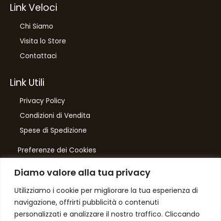
Link Veloci
Chi Siamo
Visita lo Store
Contattaci
Link Utili
Privacy Policy
Condizioni di Vendita
Spese di Spedizione
Preferenze dei Cookies
Diamo valore alla tua privacy
Number One
di Domenico Toccacieli
Utilizziamo i cookie per migliorare la tua esperienza di
navigazione, offrirti pubblicità o contenuti
Via G. Mazzini 5/C
personalizzati e analizzare il nostro traffico. Cliccando
61033 FERMIGNANO PU