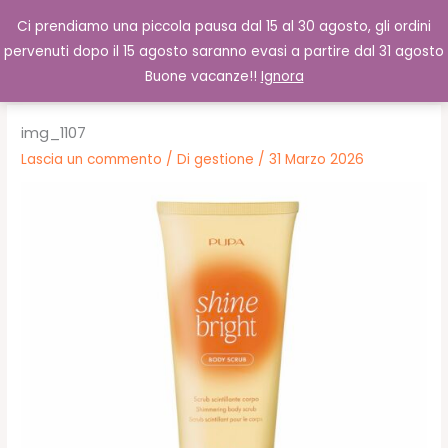
Vai
Cerca
0,00
€
Ci prendiamo una piccola pausa dal 15 al 30 agosto, gli ordini
al
pervenuti dopo il 15 agosto saranno evasi a partire dal 31 agosto
contenuto
Buone vacanze!!
Ignora
img_1107
Lascia un commento
/ Di
gestione
/
31 Marzo 2026