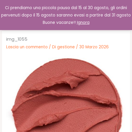
Vai
Cerca
0,00
€
Ci prendiamo una piccola pausa dal 15 al 30 agosto, gli ordini
al
pervenuti dopo il 15 agosto saranno evasi a partire dal 31 agosto
contenuto
Buone vacanze!!
Ignora
img_1055
Lascia un commento
/ Di
gestione
/
30 Marzo 2026