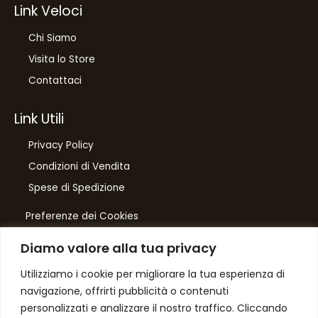
Link Veloci
Chi Siamo
Visita lo Store
Contattaci
Link Utili
Privacy Policy
Condizioni di Vendita
Spese di Spedizione
Preferenze dei Cookies
Diamo valore alla tua privacy
Number One
di Domenico Toccacieli
Utilizziamo i cookie per migliorare la tua esperienza di
navigazione, offrirti pubblicità o contenuti
Via G. Mazzini 5/C
personalizzati e analizzare il nostro traffico. Cliccando
61033 FERMIGNANO PU