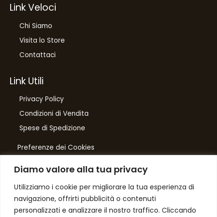
Link Veloci
Chi Siamo
Visita lo Store
Contattaci
Link Utili
Privacy Policy
Condizioni di Vendita
Spese di Spedizione
Preferenze dei Cookies
Diamo valore alla tua privacy
Number One
di Domenico Toccacieli
Utilizziamo i cookie per migliorare la tua esperienza di
navigazione, offrirti pubblicità o contenuti
Via G. Mazzini 5/C
personalizzati e analizzare il nostro traffico. Cliccando
61033 FERMIGNANO PU