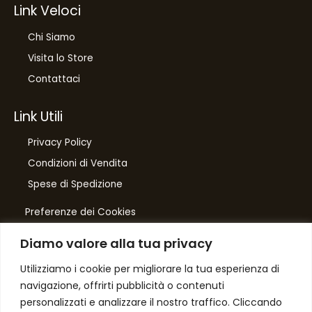
Link Veloci
Chi Siamo
Visita lo Store
Contattaci
Link Utili
Privacy Policy
Condizioni di Vendita
Spese di Spedizione
Preferenze dei Cookies
Diamo valore alla tua privacy
Number One
di Domenico Toccacieli
Utilizziamo i cookie per migliorare la tua esperienza di
navigazione, offrirti pubblicità o contenuti
Via G. Mazzini 5/C
personalizzati e analizzare il nostro traffico. Cliccando
61033 FERMIGNANO PU