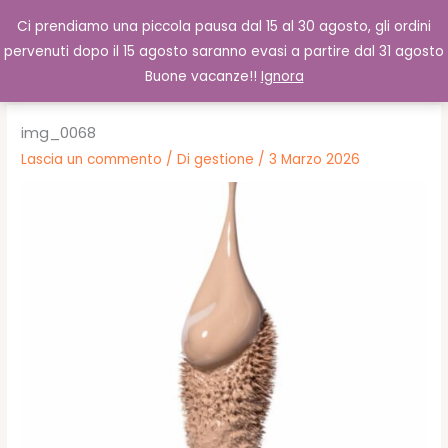
Vai
Cerca
0,00
€
Ci prendiamo una piccola pausa dal 15 al 30 agosto, gli ordini
al
pervenuti dopo il 15 agosto saranno evasi a partire dal 31 agosto
contenuto
Buone vacanze!!
Ignora
img_0068
Lascia un commento
/ Di
gestione
/
3 Marzo 2026