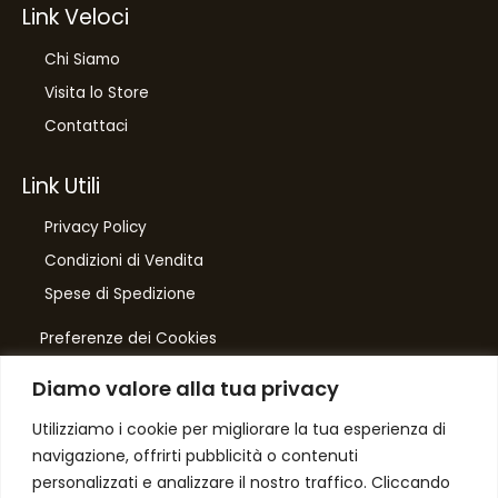
Link Veloci
Chi Siamo
Visita lo Store
Contattaci
Link Utili
Privacy Policy
Condizioni di Vendita
Spese di Spedizione
Preferenze dei Cookies
Diamo valore alla tua privacy
Number One
di Domenico Toccacieli
Utilizziamo i cookie per migliorare la tua esperienza di
navigazione, offrirti pubblicità o contenuti
Via G. Mazzini 5/C
personalizzati e analizzare il nostro traffico. Cliccando
61033 FERMIGNANO PU