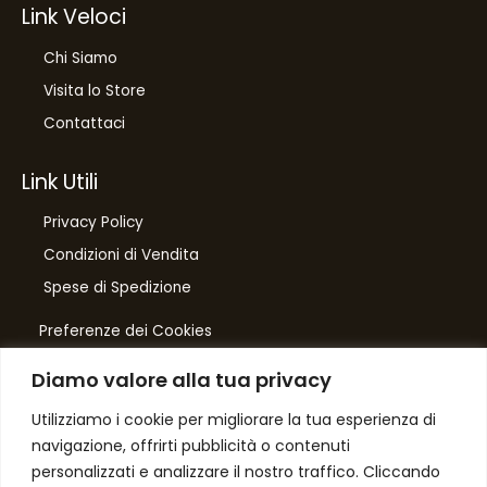
Link Veloci
Chi Siamo
Visita lo Store
Contattaci
Link Utili
Privacy Policy
Condizioni di Vendita
Spese di Spedizione
Preferenze dei Cookies
Diamo valore alla tua privacy
Number One
di Domenico Toccacieli
Utilizziamo i cookie per migliorare la tua esperienza di
navigazione, offrirti pubblicità o contenuti
Via G. Mazzini 5/C
personalizzati e analizzare il nostro traffico. Cliccando
61033 FERMIGNANO PU