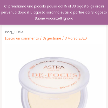
Vai
Cerca
0,00
€
Ci prendiamo una piccola pausa dal 15 al 30 agosto, gli ordini
al
pervenuti dopo il 15 agosto saranno evasi a partire dal 31 agosto
contenuto
Buone vacanze!!
Ignora
img_0054
Lascia un commento
/ Di
gestione
/
3 Marzo 2026