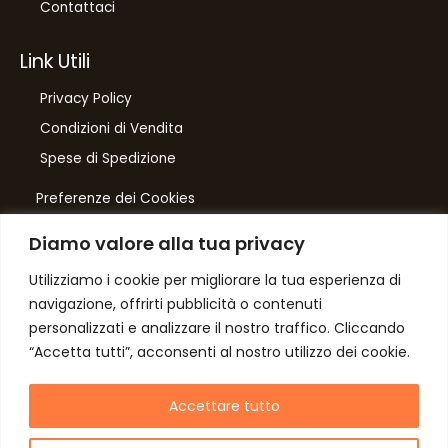
Contattaci
Link Utili
Privacy Policy
Condizioni di Vendita
Spese di Spedizione
Preferenze dei Cookies
Diamo valore alla tua privacy
Number One
di Domenico Toccacieli
Utilizziamo i cookie per migliorare la tua esperienza di
navigazione, offrirti pubblicità o contenuti
Via G. Mazzini 5/C
personalizzati e analizzare il nostro traffico. Cliccando
61033 FERMIGNANO PU
“Accetta tutti”, acconsenti al nostro utilizzo dei cookie.
C.F. TCCDNC64A31D541L
P. iva IT00952640415
Accettare tutto