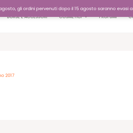
gosto, gli ordini pervenuti dopo il 15 agosto saranno evasi 
BORSE E ACCESSORI
COSMETICI
PROFUMI
C
no 2017