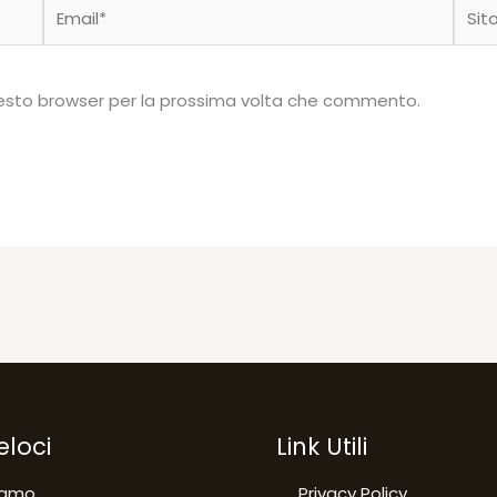
Email*
Sito
web
questo browser per la prossima volta che commento.
eloci
Link Utili
iamo
Privacy Policy