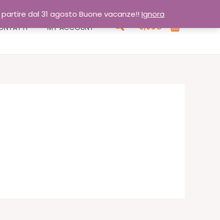
a partire dal 31 agosto Buone vacanze!!
Ignora
Cerca
0,00
€
ONTATTI
MY ACCOUNT