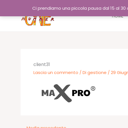
Vai
Ci prendiamo una piccola pausa dal 15 al 30 a
al
HOME
contenuto
client31
Lascia un commento
/ Di
gestione
/
29 Giug
←
Media precedente