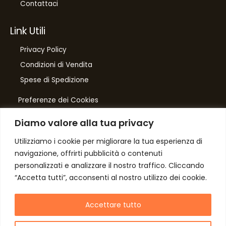
Contattaci
Link Utili
Privacy Policy
Condizioni di Vendita
Spese di Spedizione
Preferenze dei Cookies
Diamo valore alla tua privacy
Number One
di Domenico Toccacieli
Utilizziamo i cookie per migliorare la tua esperienza di
navigazione, offrirti pubblicità o contenuti
Via G. Mazzini 5/C
personalizzati e analizzare il nostro traffico. Cliccando
61033 FERMIGNANO PU
“Accetta tutti”, acconsenti al nostro utilizzo dei cookie.
C.F. TCCDNC64A31D541L
P. iva IT00952640415
Accettare tutto