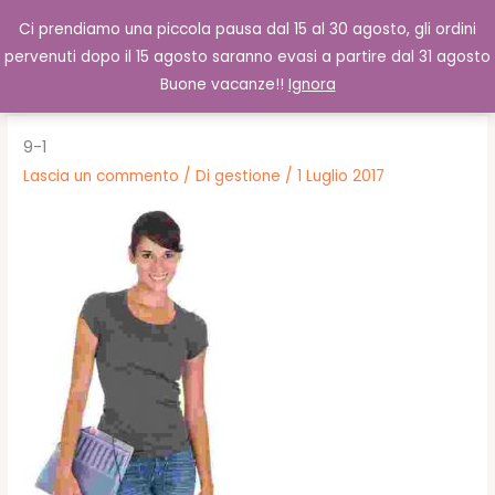
Vai
Cerca
0,00
€
Ci prendiamo una piccola pausa dal 15 al 30 agosto, gli ordini
al
pervenuti dopo il 15 agosto saranno evasi a partire dal 31 agosto
contenuto
Buone vacanze!!
Ignora
9-1
Lascia un commento
/ Di
gestione
/
1 Luglio 2017