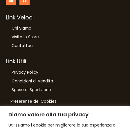
Link Veloci
Chi Siamo
Visita lo Store
Contattaci
Link Utili
Privacy Policy
Condizioni di Vendita
Spese di Spedizione
Preferenze dei Cookies
Diamo valore alla tua privacy
Number One
di Domenico Toccacieli
Utilizziamo i cookie per migliorare la tua esperienza di