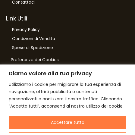
Contattaci
Link Utili
Privacy Policy
Condizioni di Vendita
Spese di Spedizione
Preferenze dei Cookies
Diamo valore alla tua privacy
Number One
di Domenico Toccacieli
Utilizziamo i cookie per migliorare la tua esperienza di
navigazione, offrirti pubblicità o contenuti
Via G. Mazzini 5/C
personalizzati e analizzare il nostro traffico. Cliccando
61033 FERMIGNANO PU
“Accetta tutti”, acconsenti al nostro utilizzo dei cookie.
C.F. TCCDNC64A31D541L
P. iva IT00952640415
Accettare tutto