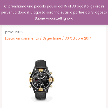
Vai
Cerca
0,00
€
Ci prendiamo una piccola pausa dal 15 al 30 agosto, gli ordini
al
pervenuti dopo il 15 agosto saranno evasi a partire dal 31 agosto
contenuto
Buone vacanze!!
Ignora
product15
Lascia un commento
/ Di
gestione
/
30 Ottobre 2017