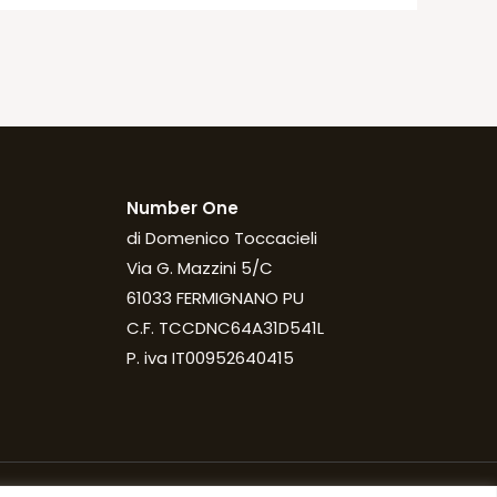
Number One
di Domenico Toccacieli
Via G. Mazzini 5/C
61033 FERMIGNANO PU
C.F. TCCDNC64A31D541L
P. iva IT00952640415