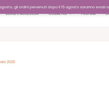
gosto, gli ordini pervenuti dopo il 15 agosto saranno evasi 
BORSE E ACCESSORI
COSMETICI
PROFUMI
C
raio 2020