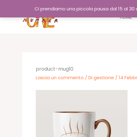
Vai
Ci prendiamo una piccola pausa dal 15 al 30 a
al
HOME
contenuto
product-mug10
Lascia un commento
/ Di
gestione
/
14 Febb