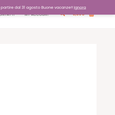
a partire dal 31 agosto Buone vacanze!!
Ignora
Cerca
0,00
€
ONTATTI
MY ACCOUNT