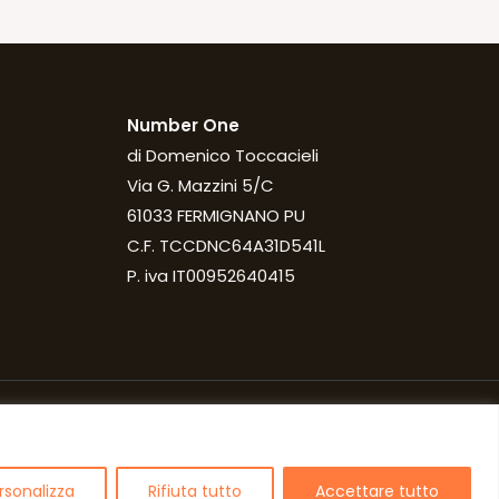
Number One
di Domenico Toccacieli
Via G. Mazzini 5/C
61033 FERMIGNANO PU
C.F. TCCDNC64A31D541L
P. iva IT00952640415
rsonalizza
Rifiuta tutto
Accettare tutto