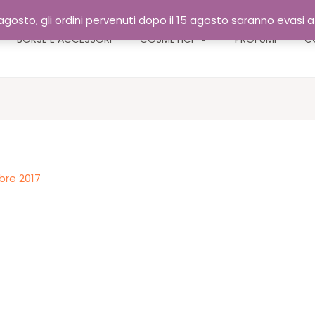
gosto, gli ordini pervenuti dopo il 15 agosto saranno evasi 
BORSE E ACCESSORI
COSMETICI
PROFUMI
C
bre 2017