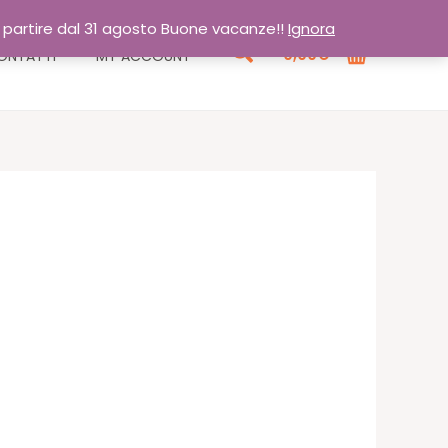
a partire dal 31 agosto Buone vacanze!!
Ignora
Cerca
0,00
€
ONTATTI
MY ACCOUNT