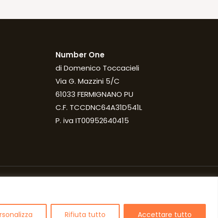
Number One
di Domenico Toccacieli
Via G. Mazzini 5/C
61033 FERMIGNANO PU
C.F. TCCDNC64A31D541L
P. iva IT00952640415
rsonalizza
Rifiuta tutto
Accettare tutto