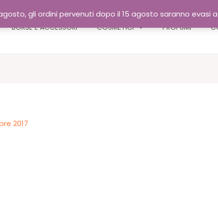
gosto, gli ordini pervenuti dopo il 15 agosto saranno evasi 
BORSE E ACCESSORI
COSMETICI
PROFUMI
C
bre 2017