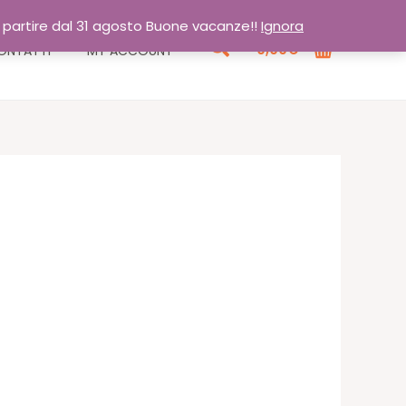
a partire dal 31 agosto Buone vacanze!!
Ignora
Cerca
0,00
€
ONTATTI
MY ACCOUNT