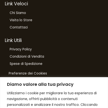
Link Veloci
Chi Siamo
Visita lo Store
Contattaci
Link Utili
Privacy Policy
Condizioni di Vendita
Spese di Spedizione
Preferenze dei Cookies
Diamo valore alla tua privacy
Number One
di Domenico Toccacieli
Utilizziamo i cookie per migliorare la tua esperienza di
navigazione, offrirti pubblicità o contenuti
Via G. Mazzini 5/C
personalizzati e analizzare il nostro traffico. Cliccando
61033 FERMIGNANO PU