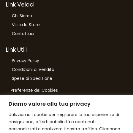
Link Veloci
Chi Siamo
Visita lo Store
Contattaci
Link Utili
Privacy Policy
Condizioni di Vendita
Spese di Spedizione
Preferenze dei Cookies
Diamo valore alla tua privacy
Number One
di Domenico Toccacieli
Utilizziamo i cookie per migliorare la tua esperienza di
navigazione, offrirti pubblicità o contenuti
Via G. Mazzini 5/C
personalizzati e analizzare il nostro traffico. Cliccando
61033 FERMIGNANO PU