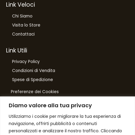
Link Veloci
Chi Siamo
Visita lo Store
Contattaci
Link Utili
Privacy Policy
Condizioni di Vendita
Spese di Spedizione
Preferenze dei Cookies
Diamo valore alla tua privacy
Number One
di Domenico Toccacieli
Utilizziamo i cookie per migliorare la tua esperienza di
navigazione, offrirti pubblicità o contenuti
Via G. Mazzini 5/C
personalizzati e analizzare il nostro traffico. Cliccando
61033 FERMIGNANO PU