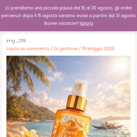
Vai
Cerca
0,00
€
Ci prendiamo una piccola pausa dal 15 al 30 agosto, gli ordini
al
pervenuti dopo il 15 agosto saranno evasi a partire dal 31 agosto
contenuto
Buone vacanze!!
Ignora
img_2119
Lascia un commento
/ Di
gestione
/
19 Maggio 2026