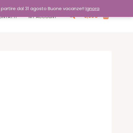
a partire dal 31 agosto Buone vacanze!!
Ignora
Cerca
0,00
€
ONTATTI
MY ACCOUNT