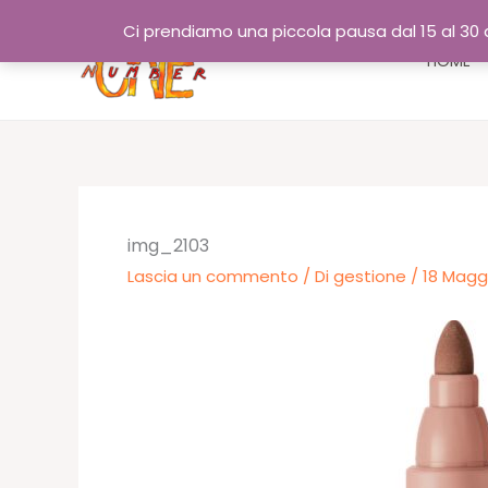
Vai
Ci prendiamo una piccola pausa dal 15 al 30 a
al
HOME
contenuto
img_2103
Lascia un commento
/ Di
gestione
/
18 Magg