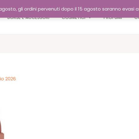
gosto, gli ordini pervenuti dopo il 15 agosto saranno evasi 
BORSE E ACCESSORI
COSMETICI
PROFUMI
C
io 2026