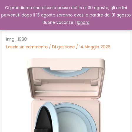
Vai
Cerca
0,00
€
Ci prendiamo una piccola pausa dal 15 al 30 agosto, gli ordini
al
pervenuti dopo il 15 agosto saranno evasi a partire dal 31 agosto
contenuto
Buone vacanze!!
Ignora
img_1988
Lascia un commento
/ Di
gestione
/
14 Maggio 2026