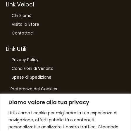
Link Veloci
Chi Siamo
Visita lo Store
Contattaci
Link Utili
Privacy Policy
Condizioni di Vendita
Spese di Spedizione
Preferenze dei Cookies
Diamo valore alla tua privacy
Number One
di Domenico Toccacieli
Utilizziamo i cookie per migliorare la tua esperienza di
navigazione, offrirti pubblicità o contenuti
Via G. Mazzini 5/C
personalizzati e analizzare il nostro traffico. Cliccando
61033 FERMIGNANO PU