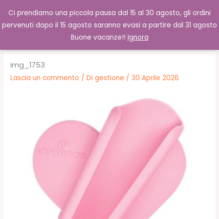
Vai
Cerca
0,00
€
Ci prendiamo una piccola pausa dal 15 al 30 agosto, gli ordini
al
pervenuti dopo il 15 agosto saranno evasi a partire dal 31 agosto
contenuto
Buone vacanze!!
Ignora
img_1753
Lascia un commento
/ Di
gestione
/
30 Aprile 2026