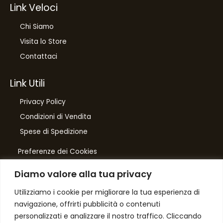
Link Veloci
Chi Siamo
Visita lo Store
Contattaci
Link Utili
Privacy Policy
Condizioni di Vendita
Spese di Spedizione
Preferenze dei Cookies
Diamo valore alla tua privacy
Number One
di Domenico Toccacieli
Utilizziamo i cookie per migliorare la tua esperienza di
navigazione, offrirti pubblicità o contenuti
Via G. Mazzini 5/C
personalizzati e analizzare il nostro traffico. Cliccando
61033 FERMIGNANO PU