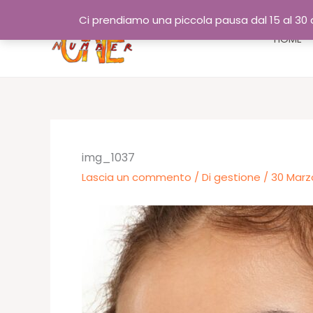
Vai
Ci prendiamo una piccola pausa dal 15 al 30 a
al
HOME
contenuto
img_1037
Lascia un commento
/ Di
gestione
/
30 Marz