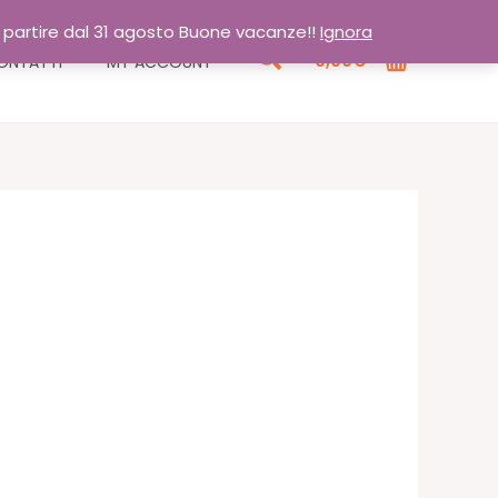
a partire dal 31 agosto Buone vacanze!!
Ignora
Cerca
0,00
€
ONTATTI
MY ACCOUNT