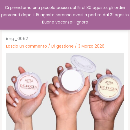
Vai
Cerca
0,00
€
Ci prendiamo una piccola pausa dal 15 al 30 agosto, gli ordini
al
pervenuti dopo il 15 agosto saranno evasi a partire dal 31 agosto
contenuto
Buone vacanze!!
Ignora
img_0052
Lascia un commento
/ Di
gestione
/
3 Marzo 2026