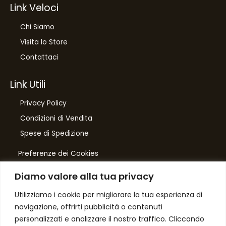
Link Veloci
Chi Siamo
Visita lo Store
Contattaci
Link Utili
Privacy Policy
Condizioni di Vendita
Spese di Spedizione
Preferenze dei Cookies
Diamo valore alla tua privacy
Number One
di Domenico Toccacieli
Utilizziamo i cookie per migliorare la tua esperienza di
navigazione, offrirti pubblicità o contenuti
Via G. Mazzini 5/C
personalizzati e analizzare il nostro traffico. Cliccando
61033 FERMIGNANO PU