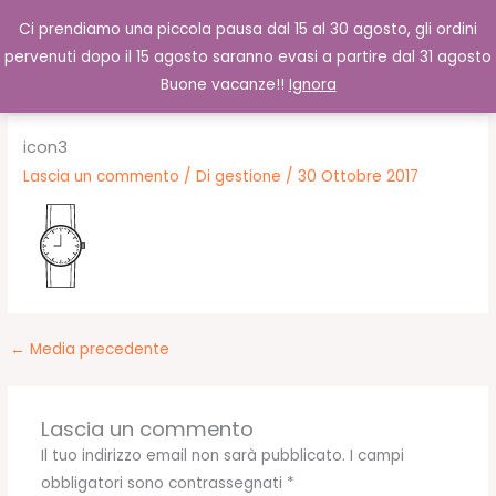
Vai
Cerca
0,00
€
Ci prendiamo una piccola pausa dal 15 al 30 agosto, gli ordini
al
pervenuti dopo il 15 agosto saranno evasi a partire dal 31 agosto
contenuto
Buone vacanze!!
Ignora
icon3
Lascia un commento
/ Di
gestione
/
30 Ottobre 2017
←
Media precedente
Lascia un commento
Il tuo indirizzo email non sarà pubblicato.
I campi
obbligatori sono contrassegnati
*