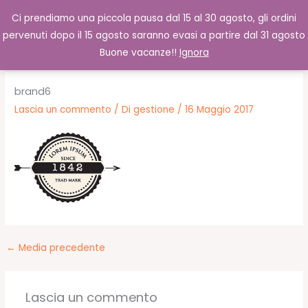
Vai
Cerca
0,00
€
Ci prendiamo una piccola pausa dal 15 al 30 agosto, gli ordini
al
pervenuti dopo il 15 agosto saranno evasi a partire dal 31 agosto
contenuto
Buone vacanze!!
Ignora
brand6
Lascia un commento
/ Di
gestione
/
16 Maggio 2017
←
Media precedente
Lascia un commento