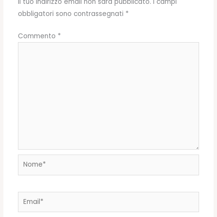
Il tuo indirizzo email non sarà pubblicato.
I campi
obbligatori sono contrassegnati
*
Commento
*
Nome*
Email*