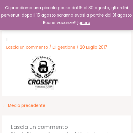
Vai
Cerca
0,00
€
Ci prendiamo una piccola pausa dal 15 al 30 agosto, gli ordini
al
pervenuti dopo il 15 agosto saranno evasi a partire dal 31 agosto
contenuto
Buone vacanze!!
Ignora
1
Lascia un commento
/ Di
gestione
/
20 Luglio 2017
←
Media precedente
Lascia un commento